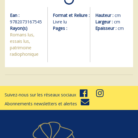
Ean :
Format et Reliure :
Hauteur :
cm
9782073167545
Livre lu
Largeur :
cm
Rayon(s)
Pages :
Epaisseur :
cm
Romans lus,
essais lus,
patrimoine
radiophonique
Suivez-nous sur les réseaux sociaux
Abonnements newsletters et alertes