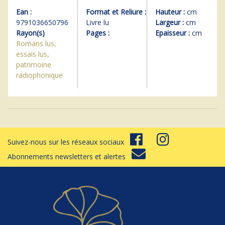
Ean :
Format et Reliure :
Hauteur :
cm
9791036650796
Livre lu
Largeur :
cm
Rayon(s)
Pages :
Epaisseur :
cm
Romans lus,
essais lus,
patrimoine
radiophonique
Suivez-nous sur les réseaux sociaux
Abonnements newsletters et alertes