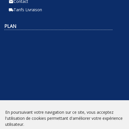
Contact
email
Tarifs Livraison
local_shipping
PLAN
NEWSLETTER
En poursuivant votre navigation sur ce site, vous acceptez
l'utilisation de cookies permettant d'améliorer votre expérience
INSCRIPTION
utilisateur.