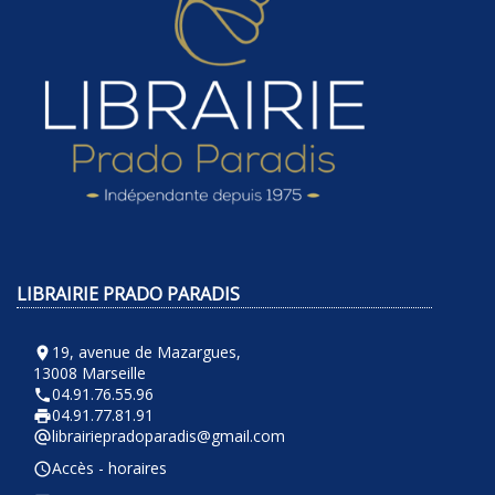
LIBRAIRIE PRADO PARADIS
19, avenue de Mazargues,
room
13008 Marseille
04.91.76.55.96
phone
04.91.77.81.91
local_printshop
librairiepradoparadis@gmail.com
alternate_email
Accès - horaires
query_builder