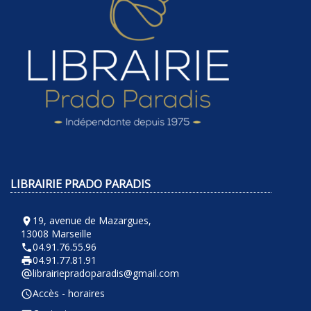
LIBRAIRIE PRADO PARADIS
19, avenue de Mazargues,
room
13008 Marseille
04.91.76.55.96
phone
04.91.77.81.91
local_printshop
librairiepradoparadis@gmail.com
alternate_email
Accès - horaires
query_builder