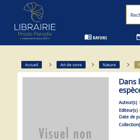
Librairie Prado Paradis - Marseille
menu_book
date_
RAYONS
navigate_next
navigate_next
navigate_next
Accueil
Art de vivre
Nature
Dans l
espèc
Auteur(s)
Editeur(s)
Date de pa
Collection(