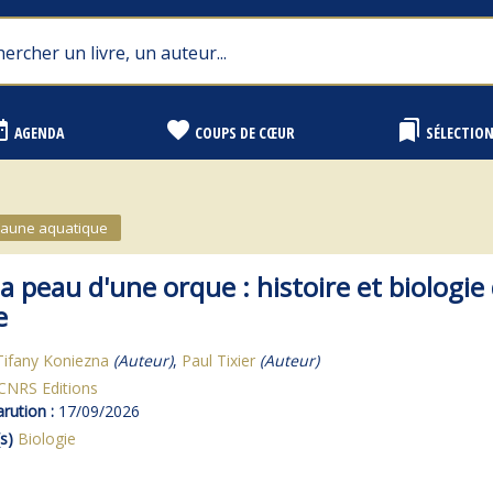
range
favorite
bookmarks
AGENDA
COUPS DE CŒUR
SÉLECTIO
Faune aquatique
a peau d'une orque : histoire et biologie
e
Tifany Koniezna
(Auteur)
,
Paul Tixier
(Auteur)
CNRS Editions
rution :
17/09/2026
s)
Biologie