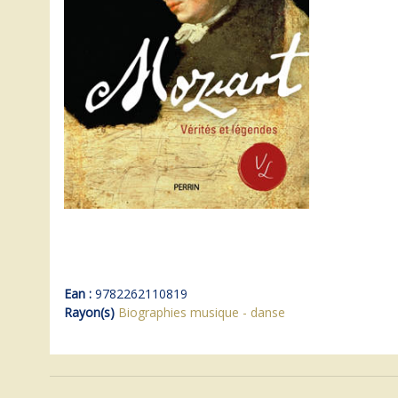
Ean :
9782262110819
Rayon(s)
Biographies musique - danse