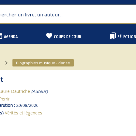
range
favorite
bookmarks
AGENDA
COUPS DE CŒUR
SÉLECTIO
navigate_next
Biographies musique - danse
t
Laure Dautriche
(Auteur)
Perrin
rution :
20/08/2026
s)
Vérités et légendes