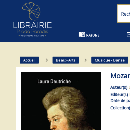
Librairie Prado Paradis - Marseille
menu_book
date_
RAYONS
navigate_next
navigate_next
Accueil
Beaux-Arts
Musique - Danse
Mozar
Auteur(s)
Editeur(s)
Date de pa
Collection(