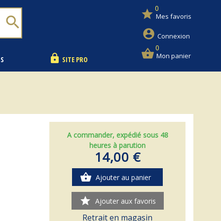
0
star
Mes favoris
search
account_circle
Connexion
0
shopping_basket
Mon panier
lock
NS
SITE PRO
A commander, expédié sous 48
heures à parution
14,00 €
shopping_basket
Ajouter au panier
star
Ajouter aux favoris
Retrait en magasin