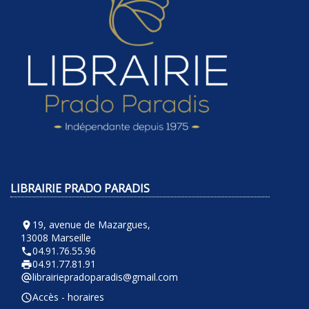
LIBRAIRIE PRADO PARADIS
19, avenue de Mazargues,
room
13008 Marseille
04.91.76.55.96
phone
04.91.77.81.91
local_printshop
librairiepradoparadis@gmail.com
alternate_email
Accès - horaires
query_builder