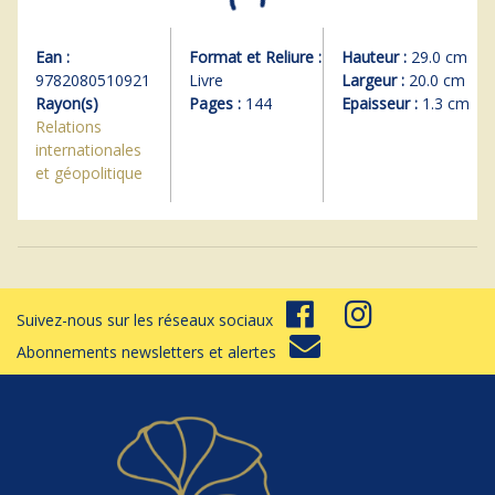
Ean :
Format et Reliure :
Hauteur :
29.0 cm
9782080510921
Livre
Largeur :
20.0 cm
Rayon(s)
Pages :
144
Epaisseur :
1.3 cm
Relations
internationales
et géopolitique
Suivez-nous sur les réseaux sociaux
Abonnements newsletters et alertes