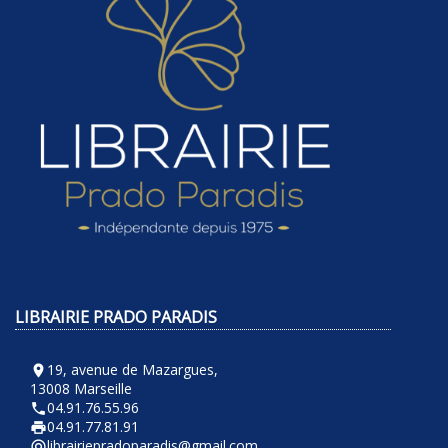
LIBRAIRIE PRADO PARADIS
19, avenue de Mazargues,
room
13008 Marseille
04.91.76.55.96
phone
04.91.77.81.91
local_printshop
librairiepradoparadis@gmail.com
alternate_email