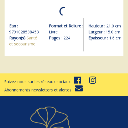
Ean :
Format et Reliure :
Hauteur :
21.0 cm
9791028538453
Livre
Largeur :
15.0 cm
Rayon(s)
Santé
Pages :
224
Epaisseur :
1.6 cm
et secourisme
Suivez-nous sur les réseaux sociaux
Abonnements newsletters et alertes