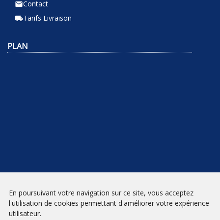
Contact
email
Tarifs Livraison
local_shipping
PLAN
NEWSLETTER
En poursuivant votre navigation sur ce site, vous acceptez
l'utilisation de cookies permettant d'améliorer votre expérience
INSCRIPTION
utilisateur.