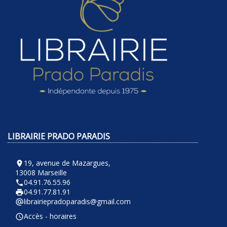
LIBRAIRIE PRADO PARADIS
19, avenue de Mazargues,
room
13008 Marseille
04.91.76.55.96
phone
04.91.77.81.91
local_printshop
librairiepradoparadis@gmail.com
alternate_email
Accès - horaires
query_builder