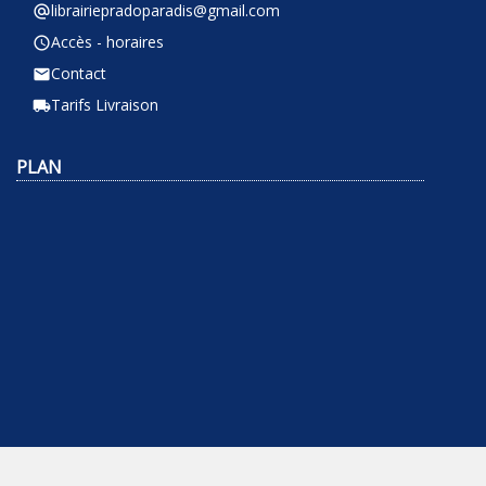
librairiepradoparadis@gmail.com
alternate_email
Accès - horaires
query_builder
Contact
email
Tarifs Livraison
local_shipping
PLAN
NEWSLETTER