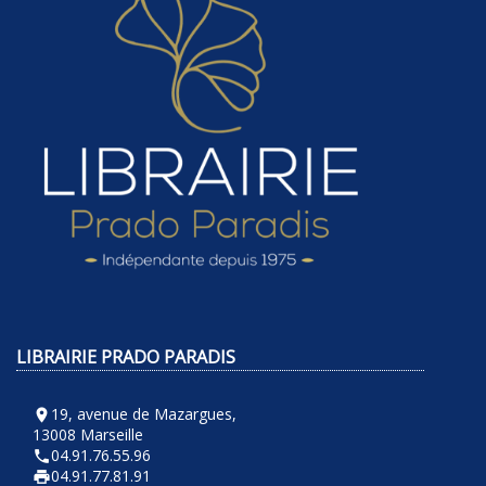
LIBRAIRIE PRADO PARADIS
19, avenue de Mazargues,
room
13008 Marseille
04.91.76.55.96
phone
04.91.77.81.91
local_printshop