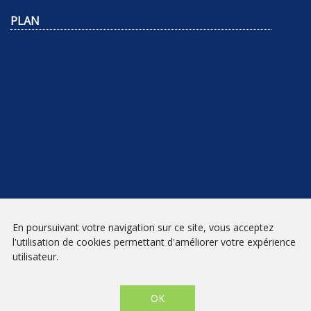
PLAN
NEWSLETTER
En poursuivant votre navigation sur ce site, vous acceptez
l'utilisation de cookies permettant d'améliorer votre expérience
INSCRIPTION
utilisateur.
Mentions légales
|
Conditions générales de vente
| Librairie Prado
Paradis - Marseille © 2026 - Site créé par
eNovAlp
OK