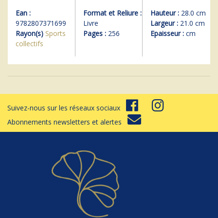
Ean :
Format et Reliure :
Hauteur :
28.0 cm
9782807371699
Livre
Largeur :
21.0 cm
Rayon(s)
Sports
Pages :
256
Epaisseur :
cm
collectifs
Suivez-nous sur les réseaux sociaux
Abonnements newsletters et alertes