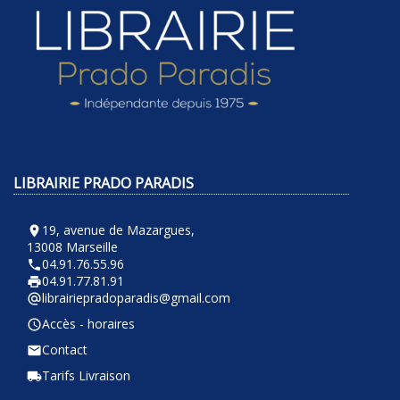
LIBRAIRIE PRADO PARADIS
19, avenue de Mazargues,
room
13008 Marseille
04.91.76.55.96
phone
04.91.77.81.91
local_printshop
librairiepradoparadis@gmail.com
alternate_email
Accès - horaires
query_builder
Contact
email
Tarifs Livraison
local_shipping