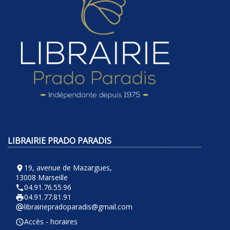
LIBRAIRIE PRADO PARADIS
19, avenue de Mazargues,
room
13008 Marseille
04.91.76.55.96
phone
04.91.77.81.91
local_printshop
librairiepradoparadis@gmail.com
alternate_email
Accès - horaires
query_builder