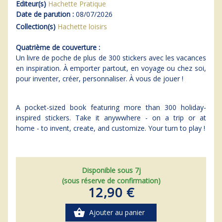
Editeur(s)
Hachette Pratique
Date de parution :
08/07/2026
Collection(s)
Hachette loisirs
Quatrième de couverture :
Un livre de poche de plus de 300 stickers avec les vacances
en inspiration. À emporter partout, en voyage ou chez soi,
pour inventer, créer, personnaliser. À vous de jouer !
A pocket-sized book featuring more than 300 holiday-
inspired stickers. Take it anywwhere - on a trip or at
home - to invent, create, and customize. Your turn to play !
Disponible sous 7j
(sous réserve de confirmation)
12,90 €
shopping_basket
Ajouter au panier