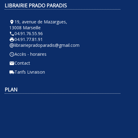
LIBRAIRIE PRADO PARADIS
19, avenue de Mazargues,
room
13008 Marseille
04.91.76.55.96
phone
04.91.77.81.91
local_printshop
librairiepradoparadis@gmail.com
alternate_email
Accès - horaires
query_builder
Contact
email
Tarifs Livraison
local_shipping
PLAN