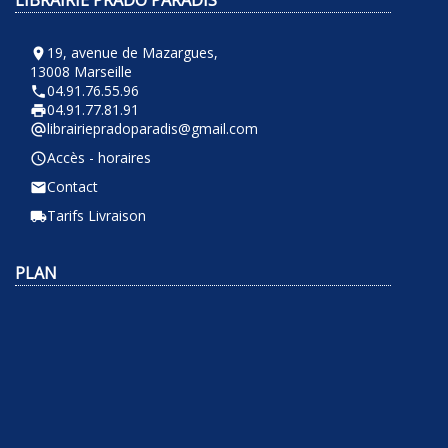
LIBRAIRIE PRADO PARADIS
19, avenue de Mazargues,
room
13008 Marseille
04.91.76.55.96
phone
04.91.77.81.91
local_printshop
librairiepradoparadis@gmail.com
alternate_email
Accès - horaires
query_builder
Contact
email
Tarifs Livraison
local_shipping
PLAN