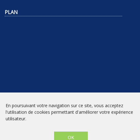
PLAN
NEWSLETTER
En poursuivant votre navigation sur ce site, vous acceptez
l'utilisation de cookies permettant d'améliorer votre expérience
INSCRIPTION
utilisateur.
Mentions légales
|
Conditions générales de vente
| Librairie Prado
Paradis - Marseille © 2026 - Site créé par
eNovAlp
OK