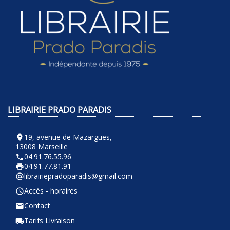
LIBRAIRIE PRADO PARADIS
19, avenue de Mazargues,
room
13008 Marseille
04.91.76.55.96
phone
04.91.77.81.91
local_printshop
librairiepradoparadis@gmail.com
alternate_email
Accès - horaires
query_builder
Contact
email
Tarifs Livraison
local_shipping