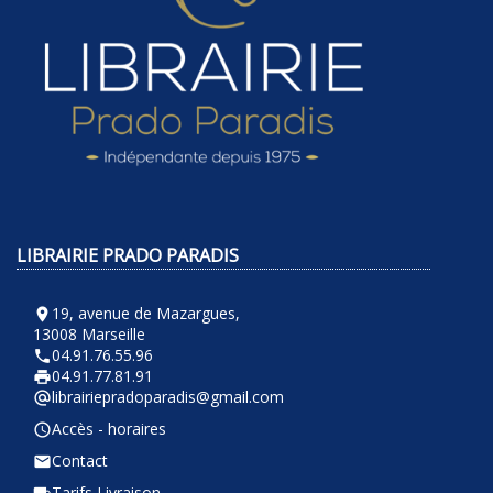
LIBRAIRIE PRADO PARADIS
19, avenue de Mazargues,
room
13008 Marseille
04.91.76.55.96
phone
04.91.77.81.91
local_printshop
librairiepradoparadis@gmail.com
alternate_email
Accès - horaires
query_builder
Contact
email
Tarifs Livraison