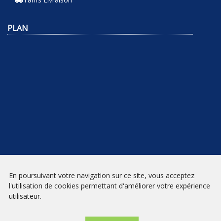
local_shipping
PLAN
NEWSLETTER
En poursuivant votre navigation sur ce site, vous acceptez
l'utilisation de cookies permettant d'améliorer votre expérience
INSCRIPTION
utilisateur.
Mentions légales
|
Conditions générales de vente
| Librairie Prado