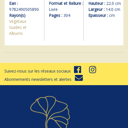
Ean :
Format et Reliure :
Hauteur :
22.0 cm
9782490505890
Livre
Largeur :
14.0 cm
Rayon(s)
Pages :
304
Epaisseur :
cm
Végétaux
Guides et
Albums
Suivez-nous sur les réseaux sociaux
Abonnements newsletters et alertes