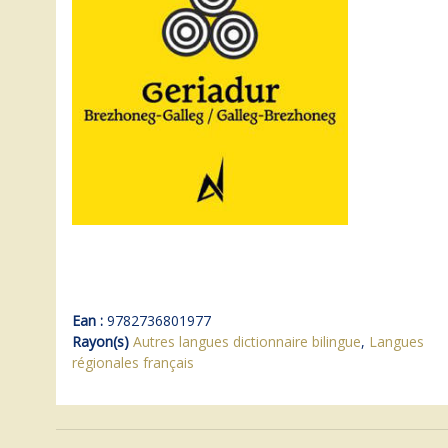
Ean :
9782736801977
Rayon(s)
Autres langues dictionnaire bilingue
,
Langues
régionales français