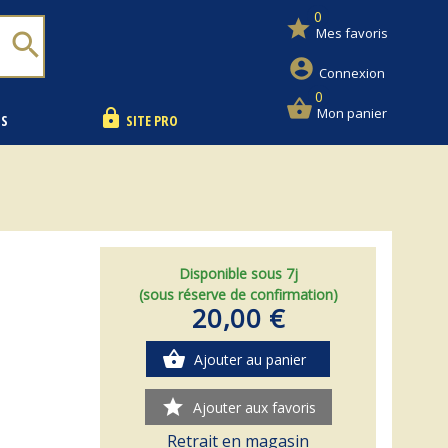
0
star
Mes favoris
search
account_circle
Connexion
0
shopping_basket
Mon panier
lock
NS
SITE PRO
Disponible sous 7j
(sous réserve de confirmation)
20,00 €
shopping_basket
Ajouter au panier
star
Ajouter aux favoris
Retrait en magasin