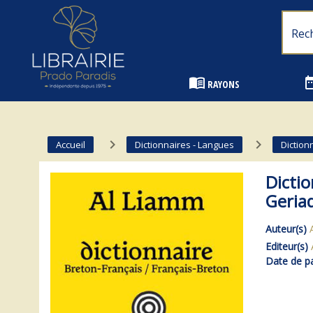
Librairie Prado Paradis - Marseille
menu_book
date_
RAYONS
navigate_next
navigate_next
Accueil
Dictionnaires - Langues
Diction
Dictio
Geria
Auteur(s)
Editeur(s)
Date de pa