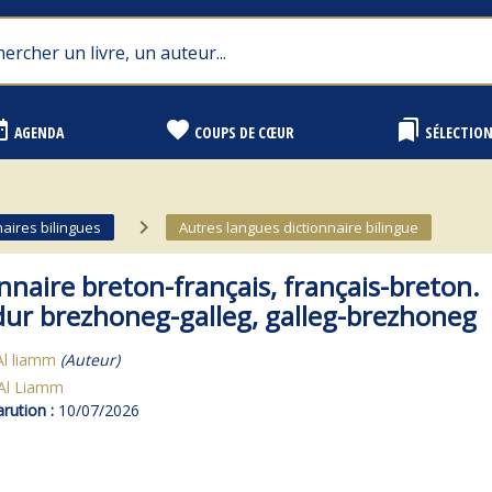
range
favorite
bookmarks
AGENDA
COUPS DE CŒUR
SÉLECTIO
navigate_next
naires bilingues
Autres langues dictionnaire bilingue
nnaire breton-français, français-breton.
dur brezhoneg-galleg, galleg-brezhoneg
Al liamm
(Auteur)
Al Liamm
rution :
10/07/2026