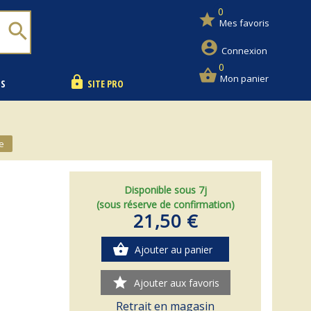
0
star
Mes favoris
search
account_circle
Connexion
0
shopping_basket
Mon panier
lock
NS
SITE PRO
e
Disponible sous 7j
(sous réserve de confirmation)
21,50 €
shopping_basket
Ajouter au panier
star
Ajouter aux favoris
Retrait en magasin