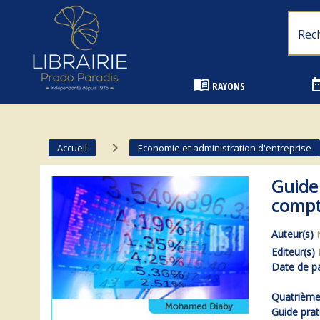
Librairie Prado Paradis - Marseille
menu_book
date_
RAYONS
navigate_next
Accueil
Economie et administration d'entreprise
Guide 
compt
Auteur(s)
Editeur(s)
Date de pa
Quatrième 
Guide prat