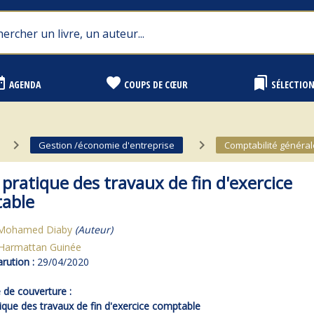
range
favorite
bookmarks
AGENDA
COUPS DE CŒUR
SÉLECTIO
navigate_next
navigate_next
Gestion /économie d'entreprise
Comptabilité général
pratique des travaux de fin d'exercice
able
Mohamed Diaby
(Auteur)
Harmattan Guinée
rution :
29/04/2020
de couverture :
ique des travaux de fin d'exercice comptable