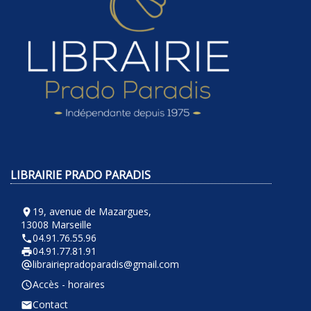
LIBRAIRIE PRADO PARADIS
19, avenue de Mazargues,
room
13008 Marseille
04.91.76.55.96
phone
04.91.77.81.91
local_printshop
librairiepradoparadis@gmail.com
alternate_email
Accès - horaires
query_builder
Contact
email