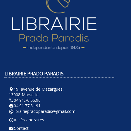
LIBRAIRIE PRADO PARADIS
19, avenue de Mazargues,
room
13008 Marseille
04.91.76.55.96
phone
04.91.77.81.91
local_printshop
librairiepradoparadis@gmail.com
alternate_email
Accès - horaires
query_builder
Contact
email