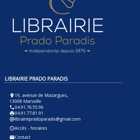
LIBRAIRIE PRADO PARADIS
19, avenue de Mazargues,
room
13008 Marseille
04.91.76.55.96
phone
04.91.77.81.91
local_printshop
librairiepradoparadis@gmail.com
alternate_email
Accès - horaires
query_builder
Contact
email