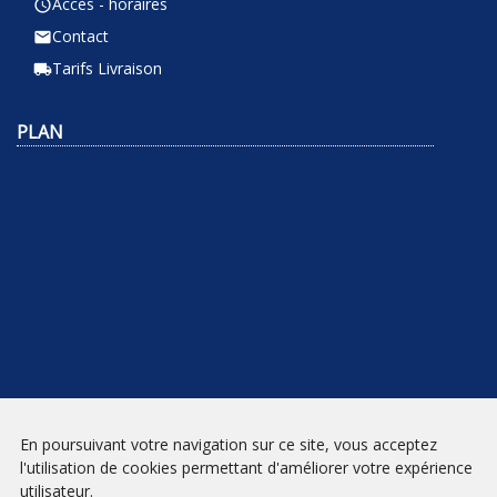
Accès - horaires
query_builder
Contact
email
Tarifs Livraison
local_shipping
PLAN
En poursuivant votre navigation sur ce site, vous acceptez
NEWSLETTER
l'utilisation de cookies permettant d'améliorer votre expérience
utilisateur.