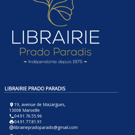
LIBRAIRIE PRADO PARADIS
19, avenue de Mazargues,
room
13008 Marseille
04.91.76.55.96
phone
04.91.77.81.91
local_printshop
librairiepradoparadis@gmail.com
alternate_email