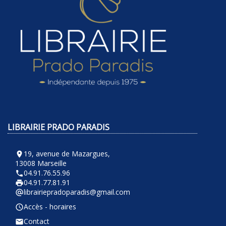
LIBRAIRIE PRADO PARADIS
19, avenue de Mazargues,
room
13008 Marseille
04.91.76.55.96
phone
04.91.77.81.91
local_printshop
librairiepradoparadis@gmail.com
alternate_email
Accès - horaires
query_builder
Contact
email