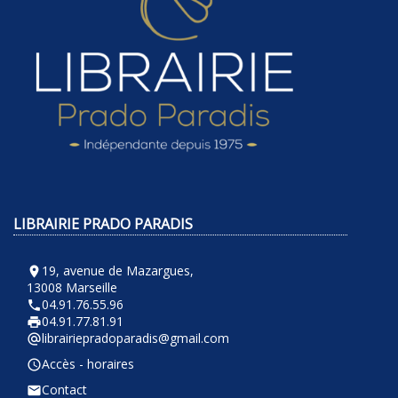
LIBRAIRIE PRADO PARADIS
19, avenue de Mazargues,
room
13008 Marseille
04.91.76.55.96
phone
04.91.77.81.91
local_printshop
librairiepradoparadis@gmail.com
alternate_email
Accès - horaires
query_builder
Contact
email