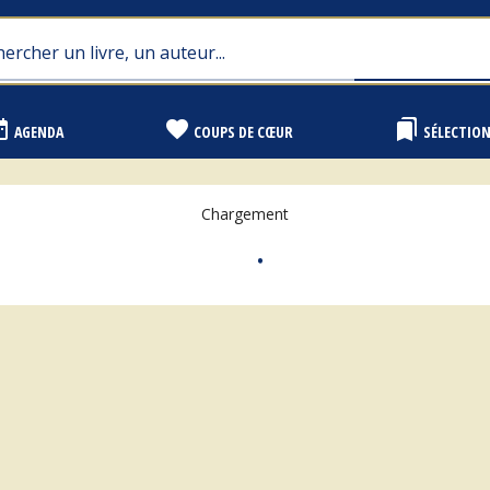
range
favorite
bookmarks
AGENDA
COUPS DE CŒUR
SÉLECTIO
Chargement