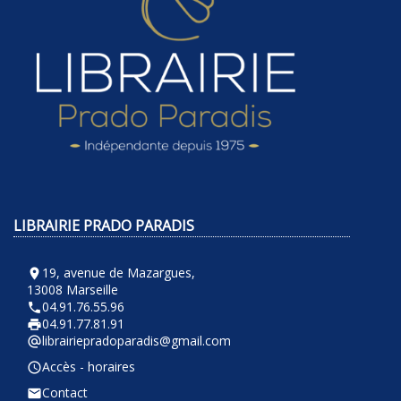
LIBRAIRIE PRADO PARADIS
19, avenue de Mazargues,
room
13008 Marseille
04.91.76.55.96
phone
04.91.77.81.91
local_printshop
librairiepradoparadis@gmail.com
alternate_email
Accès - horaires
query_builder
Contact
email