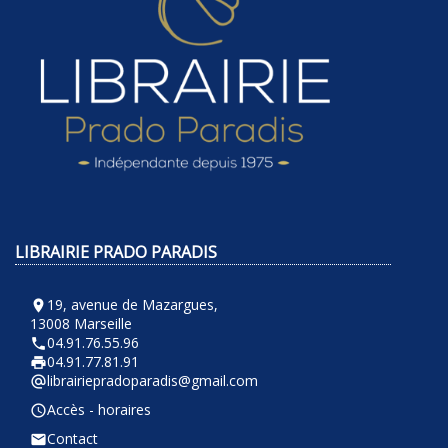
LIBRAIRIE PRADO PARADIS
19, avenue de Mazargues,
room
13008 Marseille
04.91.76.55.96
phone
04.91.77.81.91
local_printshop
librairiepradoparadis@gmail.com
alternate_email
Accès - horaires
query_builder
Contact
email