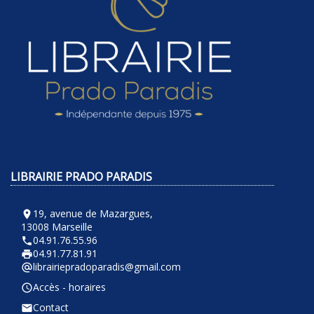
LIBRAIRIE PRADO PARADIS
19, avenue de Mazargues,
room
13008 Marseille
04.91.76.55.96
phone
04.91.77.81.91
local_printshop
librairiepradoparadis@gmail.com
alternate_email
Accès - horaires
query_builder
Contact
email