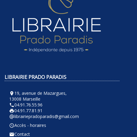
LIBRAIRIE PRADO PARADIS
19, avenue de Mazargues,
room
13008 Marseille
04.91.76.55.96
phone
04.91.77.81.91
local_printshop
librairiepradoparadis@gmail.com
alternate_email
Accès - horaires
query_builder
Contact
email