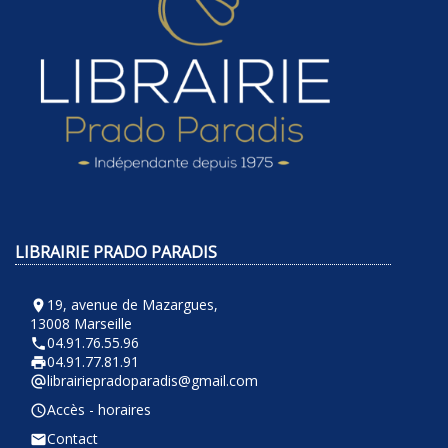
LIBRAIRIE PRADO PARADIS
19, avenue de Mazargues,
room
13008 Marseille
04.91.76.55.96
phone
04.91.77.81.91
local_printshop
librairiepradoparadis@gmail.com
alternate_email
Accès - horaires
query_builder
Contact
email