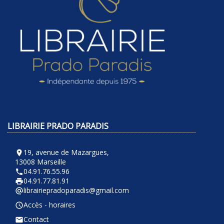
LIBRAIRIE PRADO PARADIS
19, avenue de Mazargues,
room
13008 Marseille
04.91.76.55.96
phone
04.91.77.81.91
local_printshop
librairiepradoparadis@gmail.com
alternate_email
Accès - horaires
query_builder
Contact
email