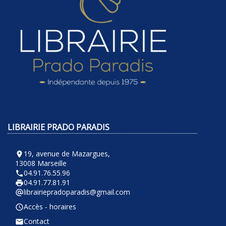
LIBRAIRIE PRADO PARADIS
19, avenue de Mazargues,
room
13008 Marseille
04.91.76.55.96
phone
04.91.77.81.91
local_printshop
librairiepradoparadis@gmail.com
alternate_email
Accès - horaires
query_builder
Contact
email