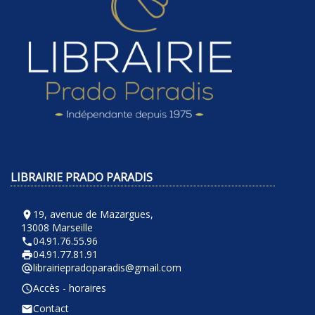
LIBRAIRIE PRADO PARADIS
19, avenue de Mazargues,
room
13008 Marseille
04.91.76.55.96
phone
04.91.77.81.91
local_printshop
librairiepradoparadis@gmail.com
alternate_email
Accès - horaires
query_builder
Contact
email