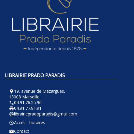
LIBRAIRIE PRADO PARADIS
19, avenue de Mazargues,
room
13008 Marseille
04.91.76.55.96
phone
04.91.77.81.91
local_printshop
librairiepradoparadis@gmail.com
alternate_email
Accès - horaires
query_builder
Contact
email