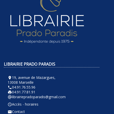
LIBRAIRIE PRADO PARADIS
19, avenue de Mazargues,
room
13008 Marseille
04.91.76.55.96
phone
04.91.77.81.91
local_printshop
librairiepradoparadis@gmail.com
alternate_email
Accès - horaires
query_builder
Contact
email