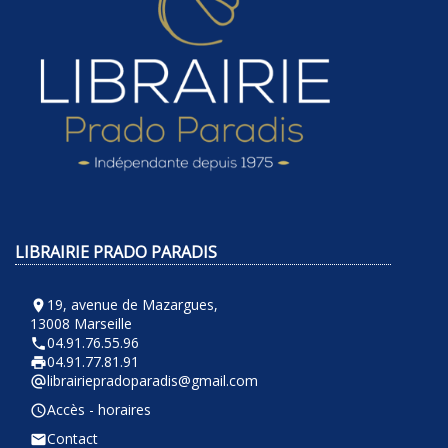
LIBRAIRIE PRADO PARADIS
19, avenue de Mazargues,
room
13008 Marseille
04.91.76.55.96
phone
04.91.77.81.91
local_printshop
librairiepradoparadis@gmail.com
alternate_email
Accès - horaires
query_builder
Contact
email