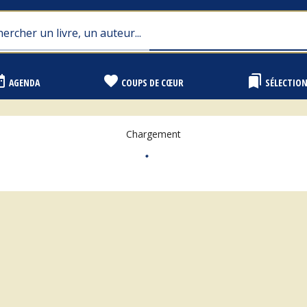
range
favorite
bookmarks
AGENDA
COUPS DE CŒUR
SÉLECTIO
Chargement