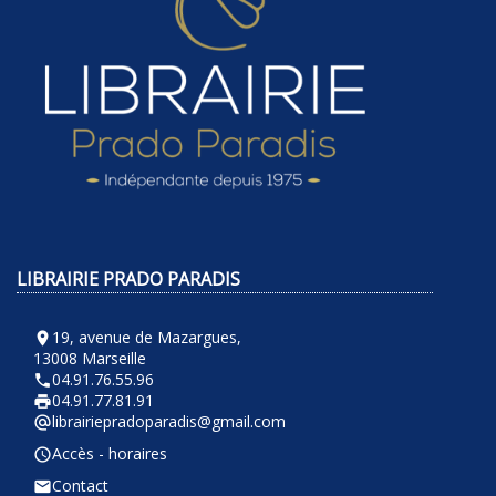
LIBRAIRIE PRADO PARADIS
19, avenue de Mazargues,
room
13008 Marseille
04.91.76.55.96
phone
04.91.77.81.91
local_printshop
librairiepradoparadis@gmail.com
alternate_email
Accès - horaires
query_builder
Contact
email