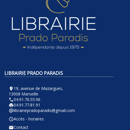
LIBRAIRIE PRADO PARADIS
19, avenue de Mazargues,
room
13008 Marseille
04.91.76.55.96
phone
04.91.77.81.91
local_printshop
librairiepradoparadis@gmail.com
alternate_email
Accès - horaires
query_builder
Contact
email