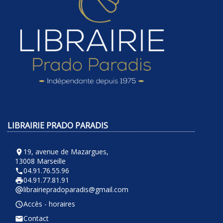
LIBRAIRIE PRADO PARADIS
19, avenue de Mazargues,
room
13008 Marseille
04.91.76.55.96
phone
04.91.77.81.91
local_printshop
librairiepradoparadis@gmail.com
alternate_email
Accès - horaires
query_builder
Contact
email