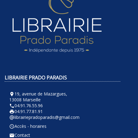
LIBRAIRIE PRADO PARADIS
19, avenue de Mazargues,
room
13008 Marseille
04.91.76.55.96
phone
04.91.77.81.91
local_printshop
librairiepradoparadis@gmail.com
alternate_email
Accès - horaires
query_builder
Contact
email