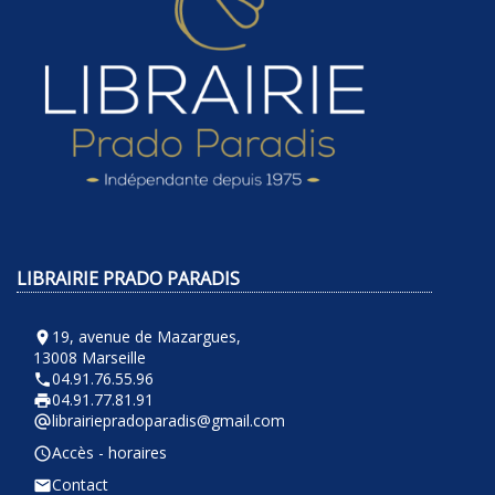
LIBRAIRIE PRADO PARADIS
19, avenue de Mazargues,
room
13008 Marseille
04.91.76.55.96
phone
04.91.77.81.91
local_printshop
librairiepradoparadis@gmail.com
alternate_email
Accès - horaires
query_builder
Contact
email