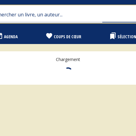
range
favorite
bookmarks
AGENDA
COUPS DE CŒUR
SÉLECTIO
Chargement