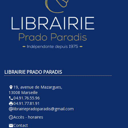
LIBRAIRIE PRADO PARADIS
19, avenue de Mazargues,
room
13008 Marseille
04.91.76.55.96
phone
04.91.77.81.91
local_printshop
librairiepradoparadis@gmail.com
alternate_email
Accès - horaires
query_builder
Contact
email