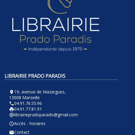
LIBRAIRIE PRADO PARADIS
19, avenue de Mazargues,
room
13008 Marseille
04.91.76.55.96
phone
04.91.77.81.91
local_printshop
librairiepradoparadis@gmail.com
alternate_email
Accès - horaires
query_builder
Contact
email