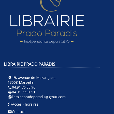
LIBRAIRIE PRADO PARADIS
19, avenue de Mazargues,
room
13008 Marseille
04.91.76.55.96
phone
04.91.77.81.91
local_printshop
librairiepradoparadis@gmail.com
alternate_email
Accès - horaires
query_builder
Contact
email