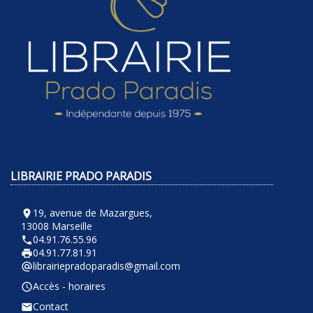
LIBRAIRIE PRADO PARADIS
19, avenue de Mazargues,
room
13008 Marseille
04.91.76.55.96
phone
04.91.77.81.91
local_printshop
librairiepradoparadis@gmail.com
alternate_email
Accès - horaires
query_builder
Contact
email