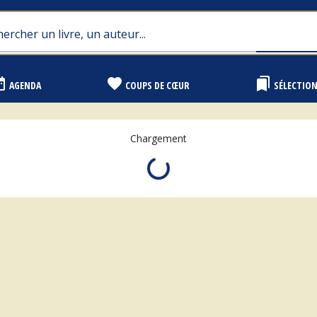
range
favorite
bookmarks
AGENDA
COUPS DE CŒUR
SÉLECTIO
Chargement