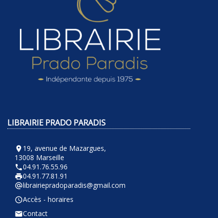
LIBRAIRIE PRADO PARADIS
19, avenue de Mazargues,
room
13008 Marseille
04.91.76.55.96
phone
04.91.77.81.91
local_printshop
librairiepradoparadis@gmail.com
alternate_email
Accès - horaires
query_builder
Contact
email