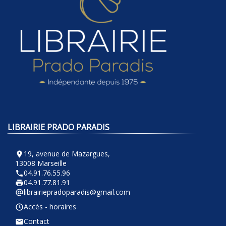
LIBRAIRIE PRADO PARADIS
19, avenue de Mazargues,
room
13008 Marseille
04.91.76.55.96
phone
04.91.77.81.91
local_printshop
librairiepradoparadis@gmail.com
alternate_email
Accès - horaires
query_builder
Contact
email