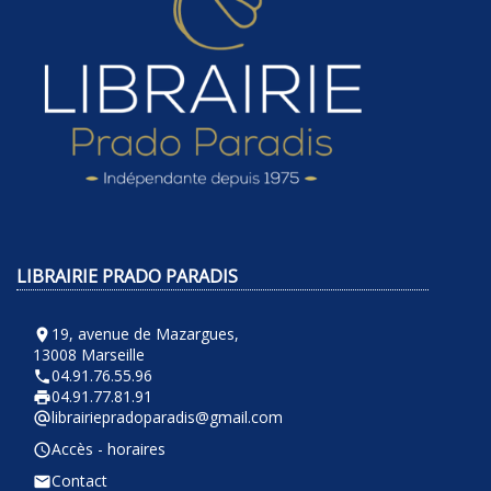
LIBRAIRIE PRADO PARADIS
19, avenue de Mazargues,
room
13008 Marseille
04.91.76.55.96
phone
04.91.77.81.91
local_printshop
librairiepradoparadis@gmail.com
alternate_email
Accès - horaires
query_builder
Contact
email